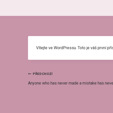
Vítejte ve WordPressu. Toto je váš první př
Navigace
PŘEDCHOZÍ
Anyone who has never made a mistake has never
pro
příspěvek