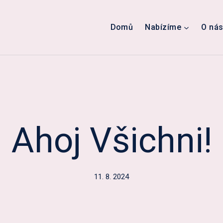
Domů
Nabízíme
O ná
Ahoj Všichni!
11. 8. 2024