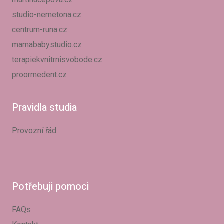
studio-nemetona.cz
centrum-runa.cz
mamababystudio.cz
terapiekvnitrnisvobode.cz
proormedent.cz
Pravidla studia
Provozní řád
Potřebuji pomoci
FAQs