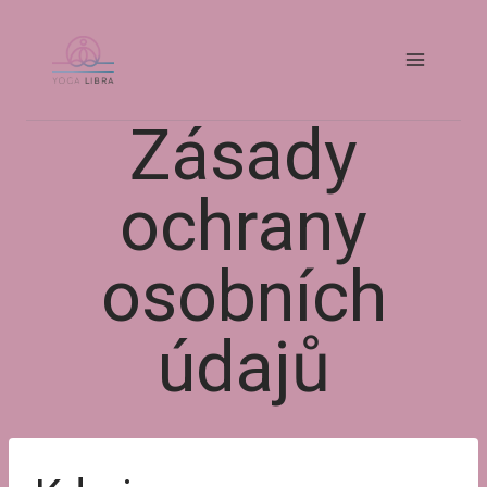
Přeskočit
na
obsah
Zásady
ochrany
osobních
údajů